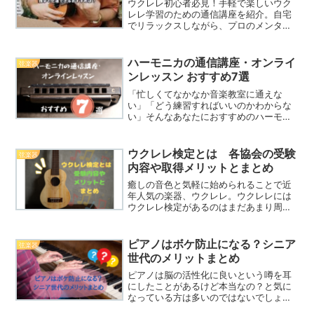
ウクレレ初心者必見！手軽で楽しいウク
レレ学習のための通信講座を紹介。自宅
でリラックスしながら、プロのメンタリ
ングと分かりやすい教材で上達を目指し
ましょう。気軽に始められるおすすめの
ウクレレ講座も詳しく解説。
ハーモニカの通信講座・オンライ
弦楽器
ンレッスン おすすめ7選
「忙しくてなかなか音楽教室に通えな
い」「どう練習すればいいのかわからな
い」そんなあなたにおすすめのハーモニ
カが学べる通信講座・オンラインレッス
ンをご紹介！これからハーモニカを習い
たいと思っている方はぜひ参考にしてく
ウクレレ検定とは 各協会の受験
弦楽器
ださいね。
内容や取得メリットとまとめ
癒しの音色と気軽に始められることで近
年人気の楽器、ウクレレ。ウクレレには
ウクレレ検定があるのはまだあまり周知
されていないかもしれません。ウクレレ
を楽しく学べて検定合格を目指す！この
過程の中で上達はもちろんのこと、ウク
ピアノはボケ防止になる？シニア
弦楽器
レレのたくさんの魅力に気づくことがが
世代のメリットまとめ
できるでしょう。
ピアノは脳の活性化に良いという噂を耳
にしたことがあるけど本当なの？と気に
なっている方は多いのではないでしょう
か。ピアノを弾くことで脳を活性化さ