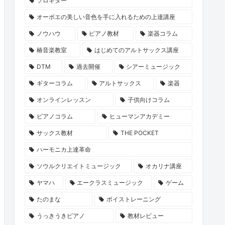
ソロギター
オーボエの美しい音色を手に入れるための上達講座
ノウハウ
ピアノ教材
楽器コラム
椿音楽教室
はじめてのアルトサックス講座
DTM
過去開催
シアーミュージック
ギターコラム
アルトサックス
楽器
オンラインレッスン
子供向けコラム
ピアノコラム
ヒューマンアカデミー
サックス教材
THE POCKET
ハーモニカ上達革命
ソウルクリエイトミュージック
オカリナ講座
ヤマハ
エークラスミュージック
ゲーム
たのまな
ボイストレーニング
うっきうきピアノ
教材レビュー