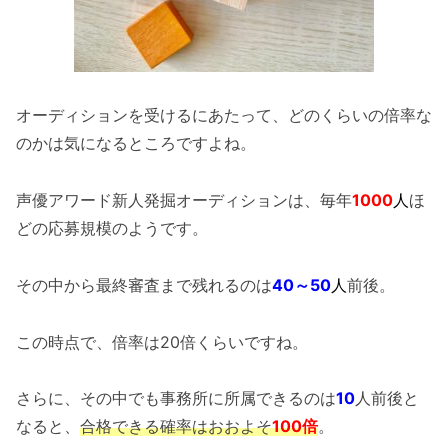
オーディションを受けるにあたって、どのくらいの倍率な
のかは気になるところですよね。
声優アワード新人発掘オーディションは、毎年
1000
人
ほ
どの応募規模のようです。
その中から最終審査まで残れるのは
40～50
人
前後。
この時点で、倍率は20倍くらいですね。
さらに、その中でも事務所に所属できるのは
10
人前後と
なると、
合格できる確率はおおよそ
100倍
。