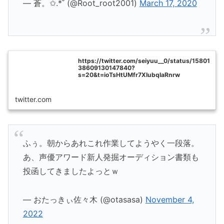
— 蒼。✩.*˚ (@Root_root2001)
March 17, 2020
https://twitter.com/seiyuu__0/status/15801
38609130147840?
s=20&t=ioTsHtUMfr7XIubqIaRnrw
twitter.com
ふぅ。朝からあれこれ作業してようやく一段落。
あ、声優アワード新人発掘オーディション書類も
投函してきましたよっとｗ
— おたっきぃ佐々木 (@otasasa)
November 4,
2022