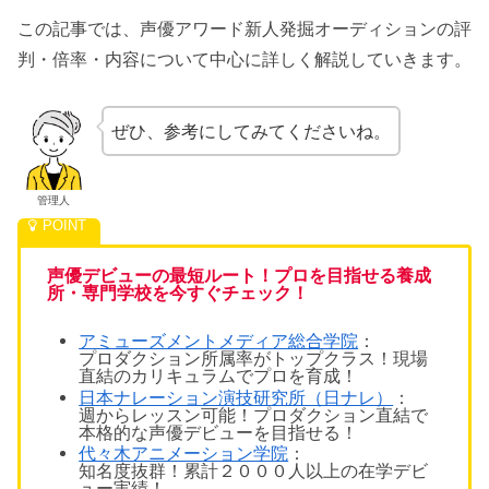
この記事では、声優アワード新人発掘オーディションの評
判・倍率・内容について中心に詳しく解説していきます。
ぜひ、参考にしてみてくださいね。
管理人
声優デビューの最短ルート！プロを目指せる養成
所・専門学校を今すぐチェック！
アミューズメントメディア総合学院
：
プロダクション所属率がトップクラス！現場
直結のカリキュラムでプロを育成！
日本ナレーション演技研究所（日ナレ）
：
週1からレッスン可能！プロダクション直結で
本格的な声優デビューを目指せる！
代々木アニメーション学院
：
知名度抜群！累計２０００人以上の在学デビ
ュー実績！