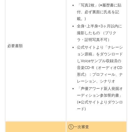
「写真2枚」(※履歴書に貼
付、必ず裏面に氏名を記
載。)
全身･上半身=3ヶ月以内に
撮影したもの （プリク
ラ・証明写真不可）
必要書類
公式サイトより「ナレーシ
ョン原稿」をダウンロード
しVoiceサンプル収録済の
音楽CD-R（オーディオCD
形式）：プロフィール、ナ
レーション、シナリオ
「声優アワード新人発掘オ
ーディション参加誓約書」
(※公式サイトよりダウンロ
ード)
①一次審査