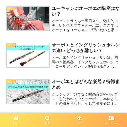
ユーキャンにオーボエの講座はな
管楽器
い？
オーケストラでも一際目立つ、魅力的で
美しい音色を奏でるオーボエ。ここでは
オーボエをユーキャンで習いたいと思っ
ている方に解説します。
オーボエとイングリッシュホルン
管楽器
の違い どっちが難しい？
オーボエとイングリッシュホルンは、同
属の木管楽器。イングリッシュホルンは
「コールアングレ」と呼ばれることもあ
ります。どちらの楽器も木管の美しい音
色が特徴で、その音は誰もが1度は耳にし
たことがあるでしょう。両者ともに、ダ
オーボエとはどんな楽器？特徴ま
管楽器
ブルリードを使用する木...
とめ
クラシックだけでなく映画音楽やポップ
スにも使われているオーボエ。本体とリ
ードの組み合わせ、そして演奏者によっ
て様々な音色を生み出します。オーボエ
本体はどの様になっているか？リードっ
て何？音程をコントロールするのが難し
サックスでノリのいい曲は？吹き
管楽器
いとのウワサ。実際はどうなのでしょう
たい名曲8選｜洋楽・邦楽問わず
ホーム
検索
トップ
サイドバー
か？オーボエの特徴や、演奏方法をまと