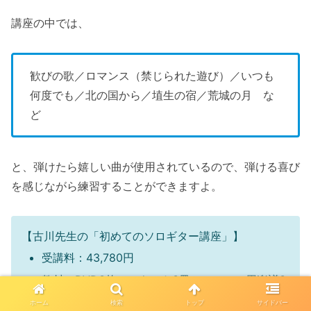
講座の中では、
歓びの歌／ロマンス（禁じられた遊び）／いつも
何度でも／北の国から／埴生の宿／荒城の月 な
ど
と、弾けたら嬉しい曲が使用されているので、弾ける喜び
を感じながら練習することができますよ。
【古川先生の「初めてのソロギター講座」】
受講料：43,780円
教材：DVD3枚・テキスト3冊・レッスン用楽譜3
冊
ホーム
検索
トップ
サイドバー