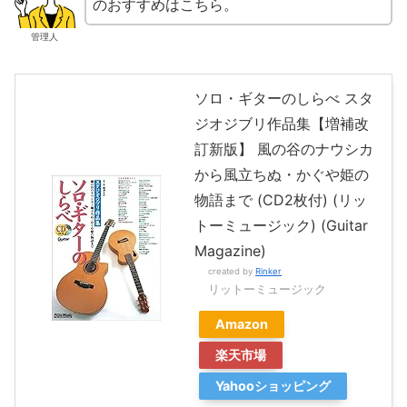
のおすすめはこちら。
管理人
ソロ・ギターのしらべ スタ
ジオジブリ作品集【増補改
訂新版】 風の谷のナウシカ
から風立ちぬ・かぐや姫の
物語まで (CD2枚付) (リッ
トーミュージック) (Guitar
Magazine)
created by
Rinker
リットーミュージック
Amazon
楽天市場
Yahooショッピング