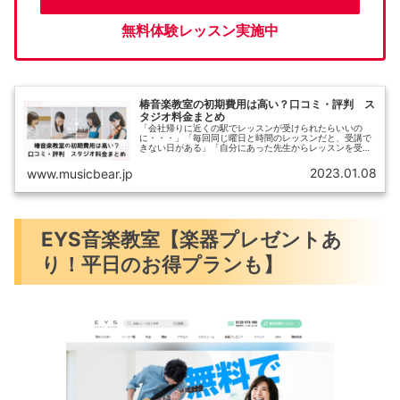
無料体験レッスン実施中
椿音楽教室の初期費用は高い？口コミ・評判 ス
タジオ料金まとめ
「会社帰りに近くの駅でレッスンが受けられたらいいの
に・・・」「毎回同じ曜日と時間のレッスンだと、受講で
きない日がある」「自分にあった先生からレッスンを受け
たい！」せっかく通うレッスンなら、好きな時間や場所を
選んで受けたり、自分の希望どおりの...
2023.01.08
www.musicbear.jp
EYS音楽教室【楽器プレゼントあ
り！平日のお得プランも】