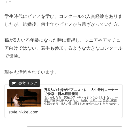
学生時代にピアノを学び、コンクールの入賞経験もありま
したが、結婚後、何十年かピアノから遠ざかっていた方。
孫が5人いる年齢になった時に奮起し、シニアやアマチュ
ア向けではない、若手も参加するような大きなコンクール
で優勝。
現在も活躍されています。
孫5人の主婦がピアニストに 人生最終コーナー
で快挙 - 日本経済新聞
もしかしたら、究極のアンチエイジングかもしれない。一
度は演奏家の夢をあきらめ、結婚、出産……と普通に家庭
生活を送り、5人の孫に囲まれた女性がふとしたきっかけ
でピアノを再開、わずか3年でコンクールに優勝した。し
かもアマチュアやシニア世代だけを...
style.nikkei.com