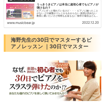
うっきうきピアノは本当に超初心者でもピアノが
弾けるの？
ピアノにずっと憧れているけど・・・ ピアノに触ったこと
がない どの鍵盤がドレミかもわからない 楽譜が読めない
教室に通いたいけど時間もお金もない 独学の場合はどんな
教材を使えばいいかわからないなど、いろいろな心配や悩
みが浮かんできますね。ピ...
2022.12.20
www.musicbear.jp
海野先生の30日でマスターするピ
アノレッスン ｜30日でマスター