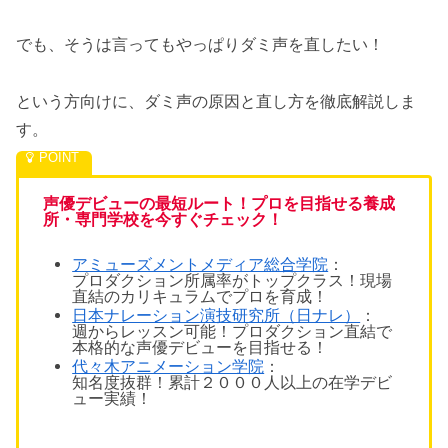
でも、そうは言ってもやっぱりダミ声を直したい！
という方向けに、ダミ声の原因と直し方を徹底解説しま
す。
声優デビューの最短ルート！プロを目指せる養成
所・専門学校を今すぐチェック！
アミューズメントメディア総合学院
：
プロダクション所属率がトップクラス！現場
直結のカリキュラムでプロを育成！
日本ナレーション演技研究所（日ナレ）
：
週1からレッスン可能！プロダクション直結で
本格的な声優デビューを目指せる！
代々木アニメーション学院
：
知名度抜群！累計２０００人以上の在学デビ
ュー実績！